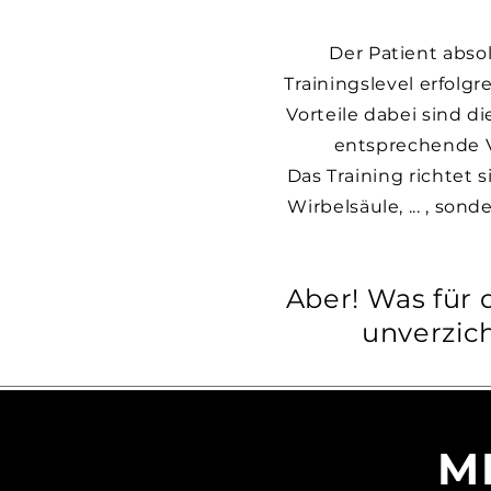
Der Patient absol
Trainingslevel erfolg
Vorteile dabei sind d
entsprechende V
Das Training richtet s
Wirbelsäule, ... , so
Aber! Was für d
unverzic
M