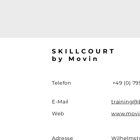
SKILLCOURT
by Movin
Telefon
+49 (0) 79
E-Mail
training@b
Web
www.movin
Adresse
Wilhelmstr