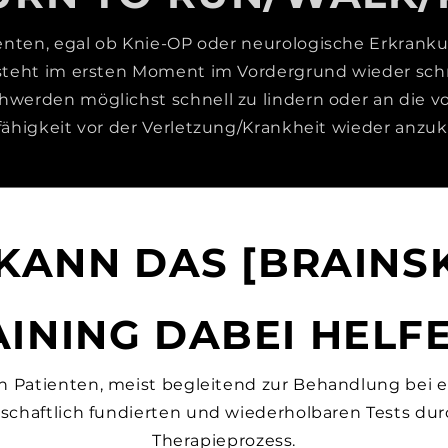
ienten, egal ob Knie-OP oder
neurologische Erkranku
 steht im ersten Moment im Vordergrund wieder schn
werden möglichst schnell zu lindern oder an die 
fähigkeit vor der Verletzung/Krankheit wieder anzu
KANN DAS [BRAINSK
AINING DABEI HELF
en Patienten, meist begleitend zur Behandlung bei e
nschaftlich fundierten und wiederholbaren Tests du
Therapieprozess
.