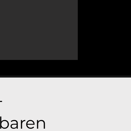
-
nbaren