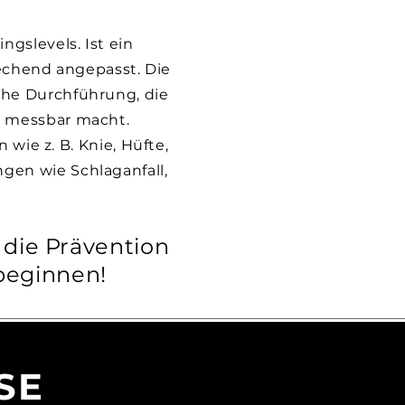
ngslevels. Ist ein
rechend angepasst. Die
ache Durchführung, die
t messbar macht.
 wie z. B. Knie, Hüfte,
ngen wie Schlaganfall,
r die Prävention
beginnen!
SE