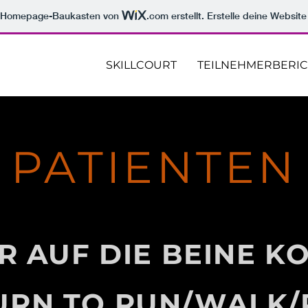
m Homepage-Baukasten von
.com
erstellt. Erstelle deine Websit
SKILLCOURT
TEILNEHMERBERI
PATIENTEN
R AUF DIE BEINE K
URN TO RUN/WALK/