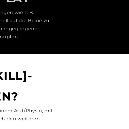
ngen wie z. B.
ell auf die Beine zu
vorangegangene
knüpfen
.
Le
ILL]-
EN?
inem Arzt/Physio, mit
rch den weiteren