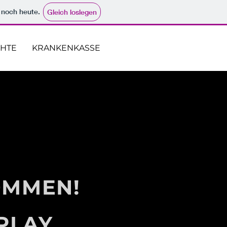
e noch heute.
Gleich loslegen
CHTE
KRANKENKASSE
OMMEN!
PLAY